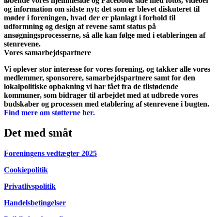
løbende vores hjemmeside og Facebook side med fotos, videoer
og information om sidste nyt; det som er blevet diskuteret til
møder i foreningen, hvad der er planlagt i forhold til
udformning og design af revene samt status på
ansøgningsprocesserne, så alle kan følge med i etableringen af
stenrevene.
Vores
samarbejdspartnere
Vi oplever stor interesse for vores forening, og takker alle vores
medlemmer, sponsorere, samarbejdspartnere samt for den
lokalpolitiske opbakning vi har fået fra de tilstødende
kommuner, som bidrager til arbejdet med at udbrede vores
budskaber og processen med etablering af stenrevene i bugten.
Find mere om støtterne her.
Det med småt
Foreningens vedtægter 2025
Cookiepolitik
Privatlivspolitik
Handelsbetingelser