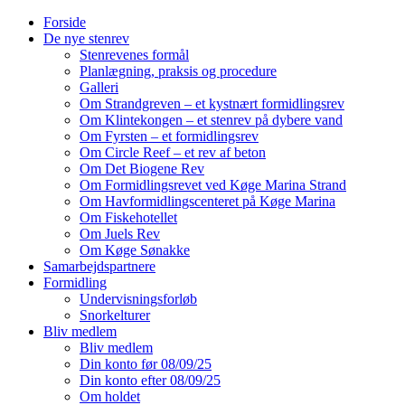
Forside
De nye stenrev
Stenrevenes formål
Planlægning, praksis og procedure
Galleri
Om Strandgreven – et kystnært formidlingsrev
Om Klintekongen – et stenrev på dybere vand
Om Fyrsten – et formidlingsrev
Om Circle Reef – et rev af beton
Om Det Biogene Rev
Om Formidlingsrevet ved Køge Marina Strand
Om Havformidlingscenteret på Køge Marina
Om Fiskehotellet
Om Juels Rev
Om Køge Sønakke
Samarbejdspartnere
Formidling
Undervisningsforløb
Snorkelturer
Bliv medlem
Bliv medlem
Din konto før 08/09/25
Din konto efter 08/09/25
Om holdet