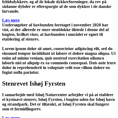
fritidsdykkere, og af de lokale dykkerforeninger, da rev på
sådanne dybder er efterspurgte af de som dykker i de danske
farvande.
Læs mere
Undersøgelser af havbunden foretaget i november 2020 har
vist, at der allerede er store stenblokke tilstede i denne del af
bugten, hvilket viser, at havbunden i området er egnet til
etablering af stenrev.
Lorem ipsum dolor sit amet, consectetur adipiscing elit, sed do
eiusmod tempor incididunt ut labore et dolore magna aliqua. Ut
enim ad minim veniam, quis nostrud exercitation ullamco
laboris nisi ut aliquip ex ea commodo consequat. Duis aute irure
dolor in reprehenderit in voluptate velit esse cillum dolore eu
fugiat nulla pariatur.
Stenrevet Ishøj Fyrsten
I samarbejde med Ishøj Naturcenter arbejder vi på at etablere
et kystnært stenrev, Ishøj Fyrsten, i bugten uden for Ishøj havn
og strandpark. Det er tiltænkt, at Ishøj Fyrsten skal fungere
som et formidlingsrev.
Læs mere