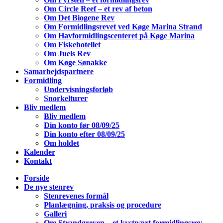
Om Circle Reef – et rev af beton
Om Det Biogene Rev
Om Formidlingsrevet ved Køge Marina Strand
Om Havformidlingscenteret på Køge Marina
Om Fiskehotellet
Om Juels Rev
Om Køge Sønakke
Samarbejdspartnere
Formidling
Undervisningsforløb
Snorkelturer
Bliv medlem
Bliv medlem
Din konto før 08/09/25
Din konto efter 08/09/25
Om holdet
Kalender
Kontakt
Forside
De nye stenrev
Stenrevenes formål
Planlægning, praksis og procedure
Galleri
Om Strandgreven – et kystnært formidlingsrev