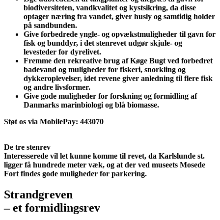
biodiversiteten, vandkvalitet og kystsikring, da disse
optager næring fra vandet, giver husly og samtidig holder
på sandbunden.
Give forbedrede yngle- og opvækstmuligheder til gavn for
fisk og bunddyr, i det stenrevet udgør skjule- og
levesteder for dyrelivet.
Fremme den rekreative brug af Køge Bugt ved forbedret
badevand og muligheder for fiskeri, snorkling og
dykkeroplevelser, idet revene giver anledning til flere fisk
og andre livsformer.
Give gode muligheder for forskning og formidling af
Danmarks marinbiologi og blå biomasse.
Støt os via MobilePay: 443070
De tre
stenrev
Interesserede vil let kunne komme til revet, da Karlslunde st.
ligger få hundrede meter væk, og at der ved museets Mosede
Fort findes gode muligheder for parkering.
Strandgreven
– et formidlingsrev