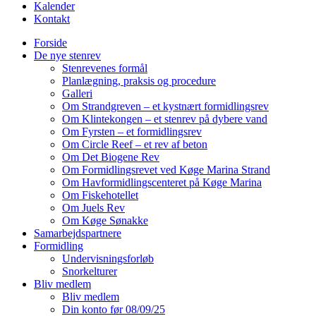
Kalender
Kontakt
Forside
De nye stenrev
Stenrevenes formål
Planlægning, praksis og procedure
Galleri
Om Strandgreven – et kystnært formidlingsrev
Om Klintekongen – et stenrev på dybere vand
Om Fyrsten – et formidlingsrev
Om Circle Reef – et rev af beton
Om Det Biogene Rev
Om Formidlingsrevet ved Køge Marina Strand
Om Havformidlingscenteret på Køge Marina
Om Fiskehotellet
Om Juels Rev
Om Køge Sønakke
Samarbejdspartnere
Formidling
Undervisningsforløb
Snorkelturer
Bliv medlem
Bliv medlem
Din konto før 08/09/25