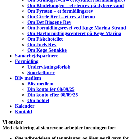
Om Klintekongen – et stenrev på dybere vand
Om Fyrsten – et formidlingsrev
Om Circle Reef – et rev af beton
Om Det Biogene Rev
Om Formidlingsrevet ved Køge Marina Strand
Om Havformidlingscenteret på Køge Marina
Om Fiskehotellet
Om Juels Rev
Om Køge Sønakke
Samarbejdspartnere
Formidling
Undervisningsforløb
Snorkelturer
Bliv medlem
Bliv medlem
Din konto før 08/09/25
Din konto efter 08/09/25
Om holdet
Kalender
Kontakt
Vi
ønsker
Med etablering af stenrevene arbejder foreningen for:
Øge udbredelsen af tangplanter og ålegræs til gavn for