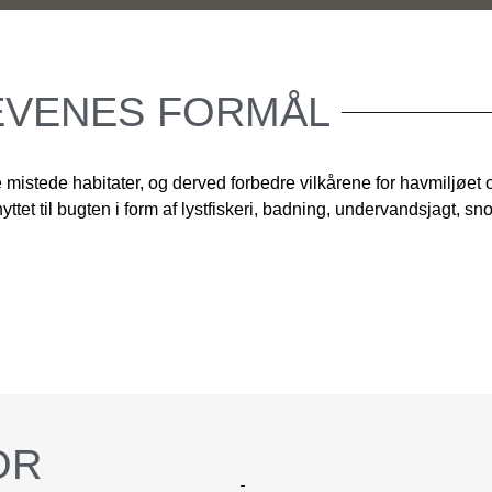
EVENES
FORMÅL
stede habitater, og derved forbedre vilkårene for havmiljøet o
yttet til bugten i form af lystfiskeri, badning, undervandsjagt, sn
OR