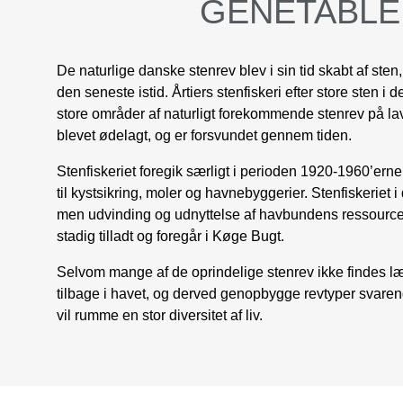
GENETABLE
De naturlige danske stenrev blev i sin tid skabt af sten
den seneste istid. Årtiers stenfiskeri efter store sten i 
store områder af naturligt forekommende stenrev på la
blevet ødelagt, og er forsvundet gennem tiden.
Stenfiskeriet foregik særligt i perioden 1920-1960’erne
til kystsikring, moler og havnebyggerier. Stenfiskeriet 
men udvinding og udnyttelse af havbundens ressourcer
stadig tilladt og foregår i Køge Bugt.
Selvom mange af de oprindelige stenrev ikke findes læn
tilbage i havet, og derved genopbygge revtyper svarend
vil rumme en stor diversitet af liv.