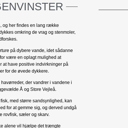
GENVINSTER
, og her findes en lang række
dykkes omkring de vrag og stenmoler,
dforskes.
erture på dybere vande, idet sådanne
rfor være en oplagt mulighed at
r at have positive indvirkninger på
er for de øvede dykkere.
a. havørreder, der vandrer i vandene i
ggevælde Å og Store Vejleå.
re fisk, med større sandsynlighed, kan
ighed for at gemme sig, og derved undgå
e rovfisk, sæler og skarv.
ke alene vil hjælpe det trængte