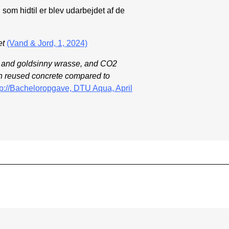
 som hidtil er blev udarbejdet af de
et
(Vand & Jord, 1, 2024)
y and goldsinny wrasse, and CO2
sh reused concrete compared to
tp://Bacheloropgave, DTU Aqua, April