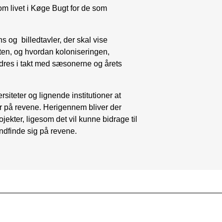
m livet i Køge Bugt for de som
ns og billedtavler, der skal vise
gten, og hvordan koloniseringen,
dres i takt med sæsonerne og årets
versiteter og lignende institutioner at
er på revene. Herigennem bliver der
ojekter, ligesom det vil kunne bidrage til
indfinde sig på revene.