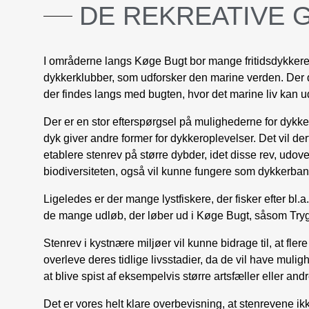
DE
REKREATIVE 
I områderne langs Køge Bugt bor mange fritidsdykkere
dykkerklubber, som udforsker den marine verden. Der 
der findes langs med bugten, hvor det marine liv kan u
Der er en stor efterspørgsel på mulighederne for dykk
dyk giver andre former for dykkeroplevelser. Det vil de
etablere stenrev på større dybder, idet disse rev, udove
biodiversiteten, også vil kunne fungere som dykkerban
Ligeledes er der mange lystfiskere, der fisker efter bl.
de mange udløb, der løber ud i Køge Bugt, såsom Try
Stenrev i kystnære miljøer vil kunne bidrage til, at fle
overleve deres tidlige livsstadier, da de vil have mul
at blive spist af eksempelvis større artsfæller eller andr
Det er vores helt klare overbevisning, at stenrevene ik